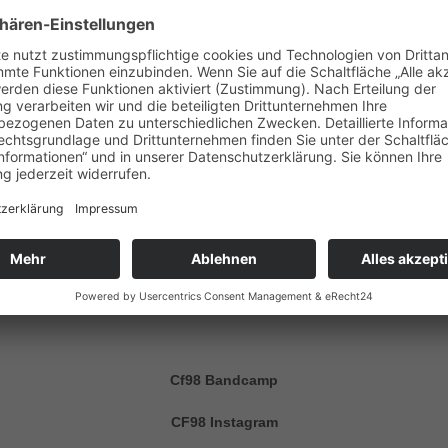
en. CF98 ist die Band, von der du nicht wusstest, dass du sie brau
bshows gespielt und auf zahlreichen fantastischen europäischen Fes
llig, Free&Easy), dem größten polnischen Festival Poland Rock und My
geplant und wird mit einigen Pop-Punk-Perlen und hochwertigen Songs 
epräsentiert: „Fun”, gewidmet der Generation der Millennials von 19
en Band WSTR und „Hate my life”.
dem US-amerikanischen Label Double Helix unter Vertrag.
Cf98 Bandcamp
CF98 Instagram