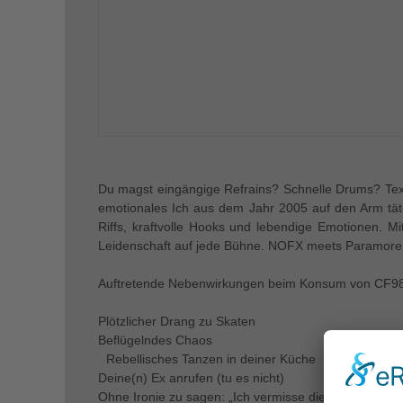
Du magst eingängige Refrains? Schnelle Drums? Texte,
emotionales Ich aus dem Jahr 2005 auf den Arm tät
Riffs, kraftvolle Hooks und lebendige Emotionen. M
Leidenschaft auf jede Bühne. NOFX meets Paramore
Auftretende Nebenwirkungen beim Konsum von CF98 
Plötzlicher Drang zu Skaten
Beflügelndes Chaos
Rebellisches Tanzen in deiner Küche
Deine(n) Ex anrufen (tu es nicht)
Ohne Ironie zu sagen: „Ich vermisse die Warped Tour