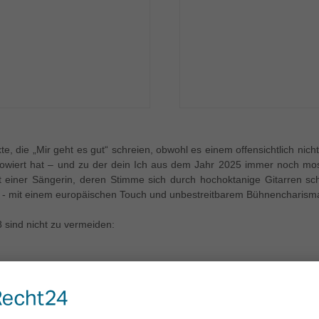
 die „Mir geht es gut“ schreien, obwohl es einem offensichtlich nich
owiert hat – und zu der dein Ich aus dem Jahr 2025 immer noch mos
it einer Sängerin, deren Stimme sich durch hochoktanige Gitarren sc
 - mit einem europäischen Touch und unbestreitbarem Bühnencharism
sind nicht zu vermeiden:
“