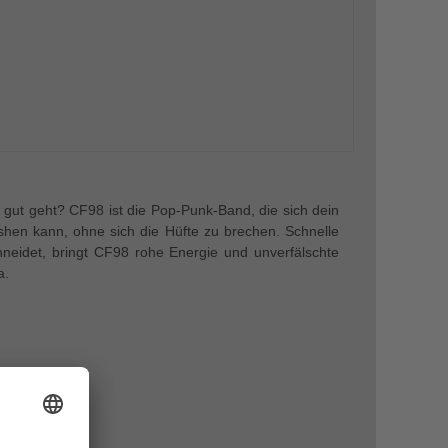
t gut geht? CF98 ist die Pop-Punk-Band, die sich dein
hen kann, ohne sich die Hüfte zu brechen. Schnelle
hneidet, bringt CF98 rohe Energie und unverfälschte
a.