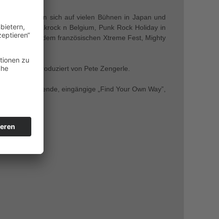
chst. Sie haben sich auf vielen Bühnen in Japan und
tivals wie Brakrock n Belgium, Punk Rock Holiday in
stic Festival, dem französischen Xtreme Fest, Mighty
aufwarten. Produziert von Pete Zengerle.
93, das mitreißende, eingängige „Find Your Own Way”,