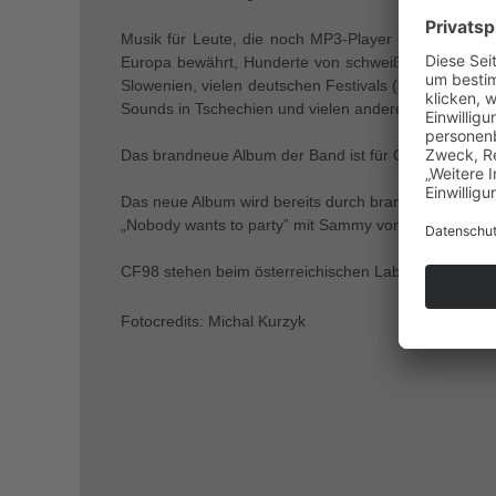
Musik für Leute, die noch MP3-Player benutzen würd
Europa bewährt, Hunderte von schweißtreibenden Clu
Slowenien, vielen deutschen Festivals (See-Pogo, Fa
Sounds in Tschechien und vielen anderen gespielt.
Das brandneue Album der Band ist für Oktober 2025 
Das neue Album wird bereits durch brandneue Songs r
„Nobody wants to party” mit Sammy von der britisch
CF98 stehen beim österreichischen Label Sbam und 
Fotocredits: Michal Kurzyk