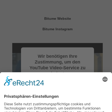
Bitume Website
Bitume Instagram
Wir benötigen Ihre
Zustimmung, um den
YouTube Video-Service zu
laden!
Wir verwenden einen Service eines
Drittanbieters, um Videoinhalte
einzubetten. Dieser Service kann
Daten zu Ihren Aktivitäten sammeln.
Bitte lesen Sie die Details durch und