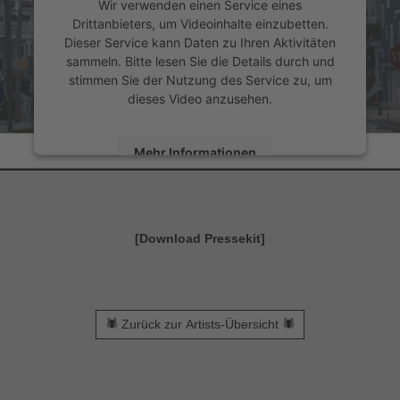
Wir verwenden einen Service eines
Drittanbieters, um Videoinhalte einzubetten.
Dieser Service kann Daten zu Ihren Aktivitäten
sammeln. Bitte lesen Sie die Details durch und
stimmen Sie der Nutzung des Service zu, um
dieses Video anzusehen.
Mehr Informationen
Akzeptieren
powered by
Usercentrics Consent Management
[Download Pressekit]
&
Platform
eRecht24
🕷 Zurück zur Artists-Übersicht 🕷